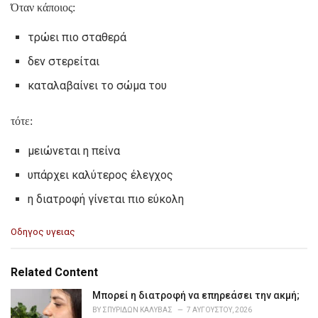
Όταν κάποιος:
τρώει πιο σταθερά
δεν στερείται
καταλαβαίνει το σώμα του
τότε:
μειώνεται η πείνα
υπάρχει καλύτερος έλεγχος
η διατροφή γίνεται πιο εύκολη
C
Οδηγος υγειας
a
t
e
Related Content
g
o
Μπορεί η διατροφή να επηρεάσει την ακμή;
r
BY
ΣΠΥΡΊΔΩΝ ΚΑΛΎΒΑΣ
7 ΑΥΓΟΎΣΤΟΥ, 2026