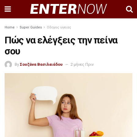
Home
Super Guides
Οδηγος υγειας
Πώς να ελέγξεις την πείνα
σου
By
Σουζάνα Βασιλειάδου
2 μήνες Πριν