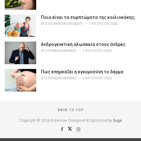
i
e
s
Ποια είναι τα συμπτώματα της κοιλιοκάκης;
:
BY
ΣΟΥΖΆΝΑ ΒΑΣΙΛΕΙΆΔΟΥ
7 ΑΥΓΟΎΣΤΟΥ, 2026
Ανδρογενετική αλωπεκία στους άνδρες
BY
ΣΠΥΡΊΔΩΝ ΚΑΛΎΒΑΣ
7 ΑΥΓΟΎΣΤΟΥ, 2026
Πώς επηρεάζει η εγκυμοσύνη το δέρμα
BY
ΣΠΥΡΊΔΩΝ ΚΑΛΎΒΑΣ
6 ΑΥΓΟΎΣΤΟΥ, 2026
BACK TO TOP
Copyright © 2026 Enternow. Designed & Optimized by
Suge