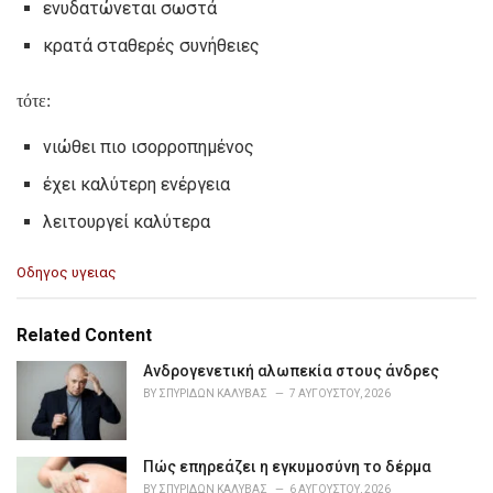
ενυδατώνεται σωστά
κρατά σταθερές συνήθειες
τότε:
νιώθει πιο ισορροπημένος
έχει καλύτερη ενέργεια
λειτουργεί καλύτερα
C
Οδηγος υγειας
a
t
e
Related Content
g
o
Ανδρογενετική αλωπεκία στους άνδρες
r
BY
ΣΠΥΡΊΔΩΝ ΚΑΛΎΒΑΣ
7 ΑΥΓΟΎΣΤΟΥ, 2026
i
e
s
Πώς επηρεάζει η εγκυμοσύνη το δέρμα
:
BY
ΣΠΥΡΊΔΩΝ ΚΑΛΎΒΑΣ
6 ΑΥΓΟΎΣΤΟΥ, 2026