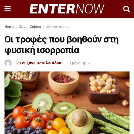
Home
Super Guides
Οδηγος υγειας
Οι τροφές που βοηθούν στη
φυσική ισορροπία
By
Σουζάνα Βασιλειάδου
1 μήνα Πριν