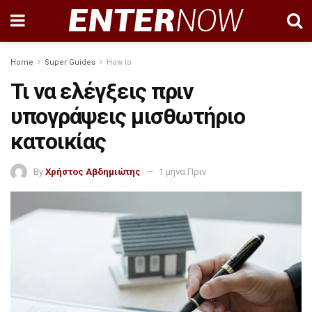
Home
Super Guides
How to
Τι να ελέγξεις πριν
υπογράψεις μισθωτήριο
κατοικίας
By
Χρήστος Αβδημιώτης
1 μήνα Πριν