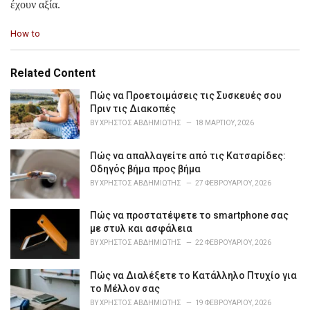
έχουν αξία.
C
How to
a
t
e
Related Content
g
o
Πώς να Προετοιμάσεις τις Συσκευές σου
r
Πριν τις Διακοπές
i
BY
ΧΡΉΣΤΟΣ ΑΒΔΗΜΙΏΤΗΣ
18 ΜΑΡΤΊΟΥ, 2026
e
s
Πώς να απαλλαγείτε από τις Κατσαρίδες:
:
Οδηγός βήμα προς βήμα
BY
ΧΡΉΣΤΟΣ ΑΒΔΗΜΙΏΤΗΣ
27 ΦΕΒΡΟΥΑΡΊΟΥ, 2026
Πώς να προστατέψετε το smartphone σας
με στυλ και ασφάλεια
BY
ΧΡΉΣΤΟΣ ΑΒΔΗΜΙΏΤΗΣ
22 ΦΕΒΡΟΥΑΡΊΟΥ, 2026
Πώς να Διαλέξετε το Κατάλληλο Πτυχίο για
το Μέλλον σας
BY
ΧΡΉΣΤΟΣ ΑΒΔΗΜΙΏΤΗΣ
19 ΦΕΒΡΟΥΑΡΊΟΥ, 2026