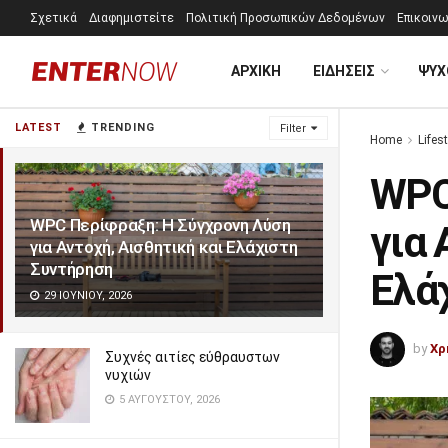
Σχετικά
Διαφημιστείτε
Πολιτική Προσωπικών Δεδομένων
Επικοινω
ΑΡΧΙΚΗ
ΕΙΔΗΣΕΙΣ
ΨΥΧ
LATEST
TRENDING
Filter
Home
Lifest
WPC
WPC Περίφραξη: Η Σύγχρονη Λύση
για 
για Αντοχή, Αισθητική και Ελάχιστη
Συντήρηση
Ελά
29 ΙΟΥΝΊΟΥ, 2026
by
Χρ
Συχνές αιτίες εύθραυστων
νυχιών
5 ΑΥΓΟΎΣΤΟΥ, 2026