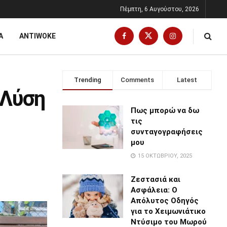
Πέμπτη, 6 Αυγούστου, 2026
Α
ANTIWOKE
Trending
Comments
Latest
 Λύση
Πως μπορώ να δω
τις
συνταγογραφήσεις
μου
15 ΟΚΤΩΒΡΊΟΥ, 2025
Ζεστασιά και
Ασφάλεια: Ο
Απόλυτος Οδηγός
για το Χειμωνιάτικο
Ντύσιμο του Μωρού