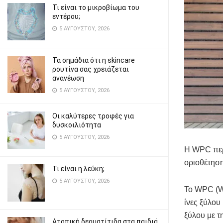
Τι είναι το μικροβίωμα του
εντέρου;
5 ΑΥΓΟΎΣΤΟΥ, 2026
Τα σημάδια ότι η skincare
ρουτίνα σας χρειάζεται
ανανέωση
5 ΑΥΓΟΎΣΤΟΥ, 2026
Οι καλύτερες τροφές για
δυσκοιλιότητα
5 ΑΥΓΟΎΣΤΟΥ, 2026
Η WPC περί
οριοθέτηση
Τι είναι η λεύκη;
5 ΑΥΓΟΎΣΤΟΥ, 2026
Το WPC (Wo
ίνες ξύλου
ξύλου με τ
Ατοπική δερματίτιδα στα παιδιά