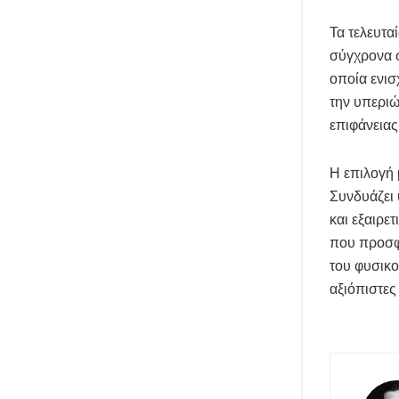
Τα τελευτα
σύγχρονα σ
οποία ενισ
την υπεριώ
επιφάνειας
Η επιλογή
Συνδυάζει 
και εξαιρε
που προσφέ
του φυσικο
αξιόπιστες