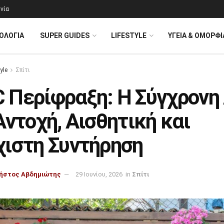
νία
ΟΛΟΓΊΑ
SUPER GUIDES
LIFESTYLE
ΥΓΕΙΑ & ΟΜΟΡΦΙ
yle
Σπίτι
 Περίφραξη: Η Σύγχρονη
Αντοχή, Αισθητική και
χιστη Συντήρηση
ήστος Αβδημιώτης
29 Ιουνίου, 2026
in
Σπίτι