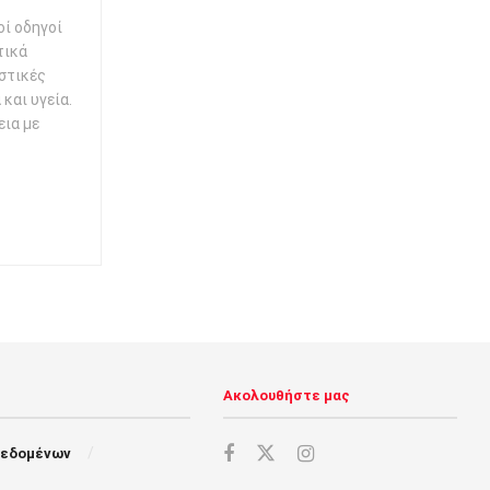
οί οδηγοί
τικά
ηστικές
και υγεία.
εια με
Ακολουθήστε μας
Δεδομένων