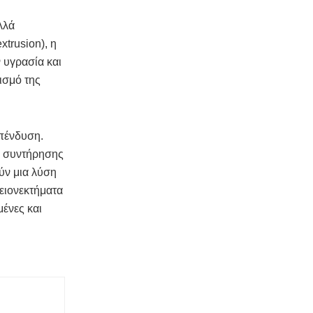
λλά
trusion), η
 υγρασία και
ισμό της
επένδυση.
ς συντήρησης
ούν μια λύση
ειονεκτήματα
ένες και