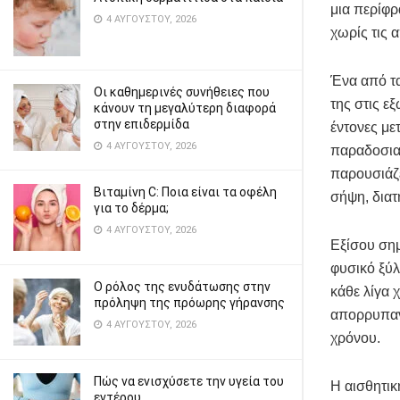
μια περίφρ
4 ΑΥΓΟΎΣΤΟΥ, 2026
χωρίς τις 
Ένα από τα
Οι καθημερινές συνήθειες που
της στις ε
κάνουν τη μεγαλύτερη διαφορά
στην επιδερμίδα
έντονες μ
4 ΑΥΓΟΎΣΤΟΥ, 2026
παραδοσιακ
παρουσιάζε
Βιταμίνη C: Ποια είναι τα οφέλη
σήψη, διατ
για το δέρμα;
4 ΑΥΓΟΎΣΤΟΥ, 2026
Εξίσου σημ
φυσικό ξύλ
Ο ρόλος της ενυδάτωσης στην
κάθε λίγα 
πρόληψη της πρόωρης γήρανσης
απορρυπαντ
4 ΑΥΓΟΎΣΤΟΥ, 2026
χρόνου.
Πώς να ενισχύσετε την υγεία του
Η αισθητικ
εντέρου