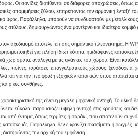
αφος. Οι σανίδες διατίθενται σε διάφορες αποχρώσεις, όπως α
υσικές απομιμήσεις ξύλου, επιτρέποντας την αρμονική ένταξή το
ικό ύφος. Παράλληλα, μπορούν να συνδυαστούν με μεταλλικούς
ους στύλους, δημιουργώντας ένα μοντέρνο και ιδιαίτερα κομψό
 στον σχεδιασμό αποτελεί επίσης σημαντικό πλεονέκτημα. Η W
χρησιμοποιηθεί για πλήρη ιδιωτικότητα, ημιδιάφανες κατασκευέ
κά χωρίσματα, ανάλογα με τις ανάγκες του χώρου. Είναι κατάλλ
λές, πισίνες, ταράτσες, επαγγελματικούς χώρους, ξενοδοχεία,
λλά και για την περίφραξη εξοχικών κατοικιών όπου απαιτείται 
ς καιρικές συνθήκες.
χαρακτηριστικό της είναι η μεγάλη μηχανική αντοχή. Το υλικό δ
εται εύκολα, παρουσιάζει υψηλή αντοχή στις κρούσεις και δε
ται από έντομα, όπως τερμίτες ή σαράκι, που αποτελούν συχν
ες κατασκευές. Παράλληλα, δεν εμφανίζει σκασίματα ή ρωγμές μ
, διατηρώντας την αρχική του εμφάνιση.