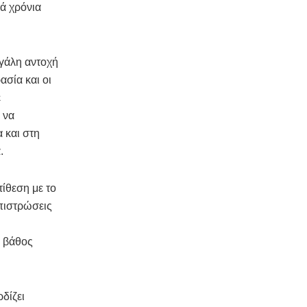
λά χρόνια
γάλη αντοχή
ασία και οι
ε
 να
 και στη
.
τίθεση με το
επιστρώσεις
ε βάθος
δίζει