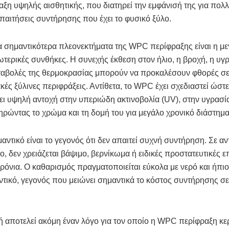
αξη υψηλής αισθητικής, που διατηρεί την εμφάνισή της για πολ
απαιτήσεις συντήρησης που έχει το φυσικό ξύλο.
 σημαντικότερα πλεονεκτήματα της WPC περίφραξης είναι η με
ξωτερικές συνθήκες. Η συνεχής έκθεση στον ήλιο, η βροχή, η υγρ
εταβολές της θερμοκρασίας μπορούν να προκαλέσουν φθορές σ
ές ξύλινες περιφράξεις. Αντίθετα, το WPC έχει σχεδιαστεί ώστε
ι υψηλή αντοχή στην υπεριώδη ακτινοβολία (UV), στην υγρασία
ηρώντας το χρώμα και τη δομή του για μεγάλο χρονικό διάστημα
αντικό είναι το γεγονός ότι δεν απαιτεί συχνή συντήρηση. Σε αν
ο, δεν χρειάζεται βάψιμο, βερνίκωμα ή ειδικές προστατευτικές 
χρόνια. Ο καθαρισμός πραγματοποιείται εύκολα με νερό και ήπιο
ικό, γεγονός που μειώνει σημαντικά το κόστος συντήρησης σ
ή αποτελεί ακόμη έναν λόγο για τον οποίο η WPC περίφραξη κερ