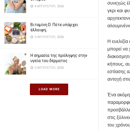
συνεχώς έδ
4 ΑΥΓΟΎΣΤΟΥ, 2026
γκρι και φ
αρχιτεκτον
Βιταμίνη D: Πότε υπάρχει
αλουμινένι
έλλειψη;
3 ΑΥΓΟΎΣΤΟΥ, 2026
Η ευελιξία
μπορεί να 
Η σημασία της πρόληψης στην
διακοσμητι
υγεία του δέρματος
κήπους, αυ
3 ΑΥΓΟΎΣΤΟΥ, 2026
εστίασης α
αντοχή στι
LOAD MORE
Ένα ακόμη 
παραμορφών
προσβάλλε
στις ξύλιν
του χρόνου