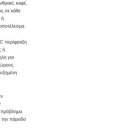
νθρακί, καφέ,
υς σε κάθε
 ή
 αποτέλεσμα.
PC περίφραξη
ς ή
ηλη για
 χώρους
αυξημένη
εν
ν
ό πρόβλημα
ε την πάροδο