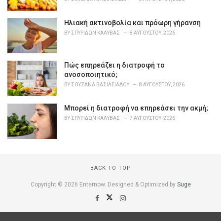
e
s
Ηλιακή ακτινοβολία και πρόωρη γήρανση
:
BY
ΣΠΥΡΊΔΩΝ ΚΑΛΎΒΑΣ
8 ΑΥΓΟΎΣΤΟΥ, 2026
Πώς επηρεάζει η διατροφή το
ανοσοποιητικό;
BY
ΣΟΥΖΆΝΑ ΒΑΣΙΛΕΙΆΔΟΥ
8 ΑΥΓΟΎΣΤΟΥ, 2026
Μπορεί η διατροφή να επηρεάσει την ακμή;
BY
ΣΠΥΡΊΔΩΝ ΚΑΛΎΒΑΣ
7 ΑΥΓΟΎΣΤΟΥ, 2026
BACK TO TOP
Copyright © 2026 Enternow. Designed & Optimized by
Suge