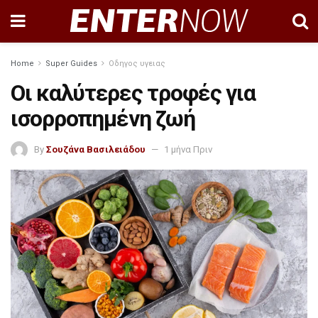
Home
Super Guides
Οδηγος υγειας
Οι καλύτερες τροφές για
ισορροπημένη ζωή
By
Σουζάνα Βασιλειάδου
1 μήνα Πριν