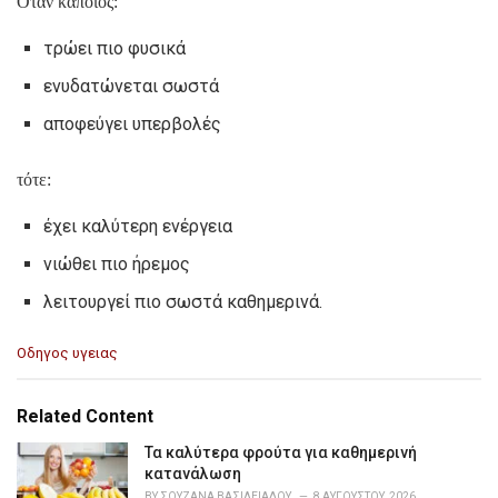
Όταν κάποιος:
τρώει πιο φυσικά
ενυδατώνεται σωστά
αποφεύγει υπερβολές
τότε:
έχει καλύτερη ενέργεια
νιώθει πιο ήρεμος
λειτουργεί πιο σωστά καθημερινά.
C
Οδηγος υγειας
a
t
e
Related Content
g
o
Τα καλύτερα φρούτα για καθημερινή
r
κατανάλωση
i
BY
ΣΟΥΖΆΝΑ ΒΑΣΙΛΕΙΆΔΟΥ
8 ΑΥΓΟΎΣΤΟΥ, 2026