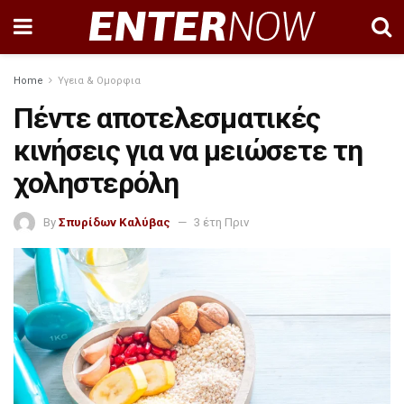
Home
Υγεια & Ομορφια
Πέντε αποτελεσματικές
κινήσεις για να μειώσετε τη
χοληστερόλη
By
Σπυρίδων Καλύβας
3 έτη Πριν