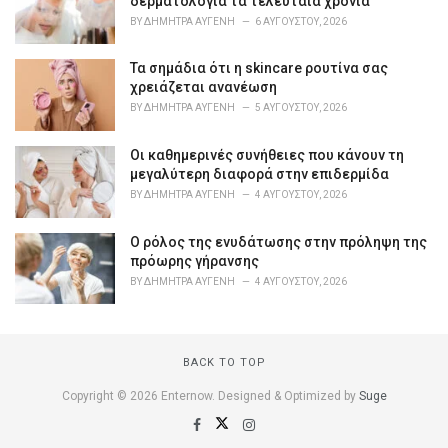
δερματολογία τα τελευταία χρόνια
i
BY
ΔΉΜΗΤΡΑ ΑΥΓΈΝΗ
6 ΑΥΓΟΎΣΤΟΥ, 2026
e
s
Τα σημάδια ότι η skincare ρουτίνα σας
:
χρειάζεται ανανέωση
BY
ΔΉΜΗΤΡΑ ΑΥΓΈΝΗ
5 ΑΥΓΟΎΣΤΟΥ, 2026
Οι καθημερινές συνήθειες που κάνουν τη
μεγαλύτερη διαφορά στην επιδερμίδα
BY
ΔΉΜΗΤΡΑ ΑΥΓΈΝΗ
4 ΑΥΓΟΎΣΤΟΥ, 2026
Ο ρόλος της ενυδάτωσης στην πρόληψη της
πρόωρης γήρανσης
BY
ΔΉΜΗΤΡΑ ΑΥΓΈΝΗ
4 ΑΥΓΟΎΣΤΟΥ, 2026
BACK TO TOP
Copyright © 2026 Enternow. Designed & Optimized by
Suge