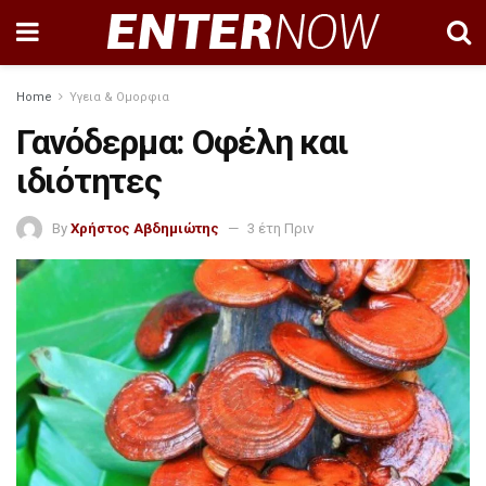
Home
Υγεια & Ομορφια
Γανόδερμα: Οφέλη και
ιδιότητες
By
Χρήστος Αβδημιώτης
3 έτη Πριν