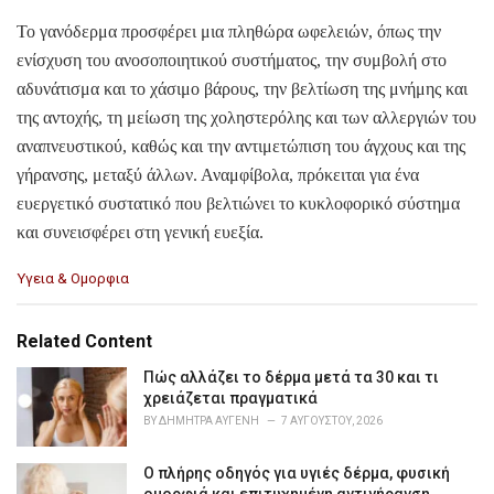
Το γανόδερμα προσφέρει μια πληθώρα ωφελειών, όπως την
ενίσχυση του ανοσοποιητικού συστήματος, την συμβολή στο
αδυνάτισμα και το χάσιμο βάρους, την βελτίωση της μνήμης και
της αντοχής, τη μείωση της χοληστερόλης και των αλλεργιών του
αναπνευστικού, καθώς και την αντιμετώπιση του άγχους και της
γήρανσης, μεταξύ άλλων. Αναμφίβολα, πρόκειται για ένα
ευεργετικό συστατικό που βελτιώνει το κυκλοφορικό σύστημα
και συνεισφέρει στη γενική ευεξία.
C
Υγεια & Ομορφια
a
t
e
Related Content
g
o
Πώς αλλάζει το δέρμα μετά τα 30 και τι
r
χρειάζεται πραγματικά
i
BY
ΔΉΜΗΤΡΑ ΑΥΓΈΝΗ
7 ΑΥΓΟΎΣΤΟΥ, 2026
e
s
Ο πλήρης οδηγός για υγιές δέρμα, φυσική
:
ομορφιά και επιτυχημένη αντιγήρανση