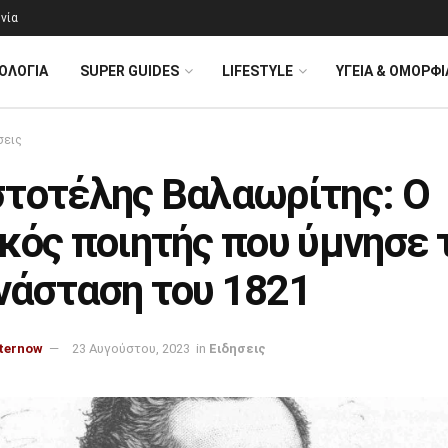
νία
ΟΛΟΓΊΑ
SUPER GUIDES
LIFESTYLE
ΥΓΕΙΑ & ΟΜΟΡΦΙ
σεις
στοτέλης Βαλαωρίτης: Ο
κός ποιητής που ύμνησε 
νάσταση του 1821
ternow
23 Αυγούστου, 2023
in
Ειδησεις