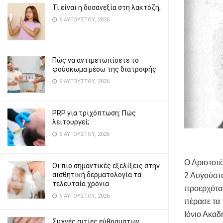
Τι είναι η δυσανεξία στη λακτόζη;
6 ΑΥΓΟΎΣΤΟΥ, 2026
Πώς να αντιμετωπίσετε το
φούσκωμα μέσω της διατροφής
6 ΑΥΓΟΎΣΤΟΥ, 2026
PRP για τριχόπτωση: Πώς
λειτουργεί;
6 ΑΥΓΟΎΣΤΟΥ, 2026
Ο Αριστοτέ
Οι πιο σημαντικές εξελίξεις στην
αισθητική δερματολογία τα
2 Αυγούστο
τελευταία χρόνια
προερχότα
6 ΑΥΓΟΎΣΤΟΥ, 2026
πέρασε τα 
Ιόνιο Ακαδ
Συχνές αιτίες εύθραυστων