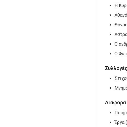
Η Κυρ
Αθανά
Θανάσ
Αστρα
Ο ανδ
Ο Φωτ
Συλλογέ
Στιχο
Μνημό
Διάφορα
Ποιήμ
Έργα 