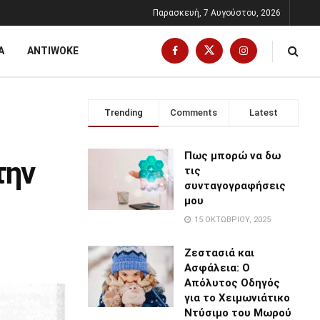
Παρασκευή, 7 Αυγούστου, 2026
Α
ANTIWOKE
Trending
Comments
Latest
Πως μπορώ να δω
την
τις
συνταγογραφήσεις
μου
15 ΟΚΤΩΒΡΊΟΥ, 2025
Ζεστασιά και
Ασφάλεια: Ο
Απόλυτος Οδηγός
για το Χειμωνιάτικο
Ντύσιμο του Μωρού