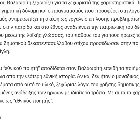
ου Βαλαωρίτη ξεχωρίζει για τα ξεχωριστά της χαρακτηριστικά. Τ
ηγηματική δύναμη και ο πραγματισμός που προσφέρει στη λογοτ
ός αντιμετωπίζει τη σκέψη ως εργαλείο επίλυσης προβλημάτω
υ στην πατρίδα και στο έθνος αναδεικνύει την πατριωτική του δ
ου μέσω της λαϊκής γλώσσας, του πάθους του για τους ήρωες τ
ου δημοτικού δεκαπεντασύλλαβου στίχου προσέδωσαν στην ποί
ίγλη.
ου “εθνικού ποιητή” αποδίδεται στον Βαλαωρίτη επειδή τα ποιήμ
α από την νεότερη εθνική ιστορία. Αν και δεν ήταν ο μοναδικός
έματα από αυτό το υλικό, ξεχώρισε λόγω του χρήσης δημοτική
μένης ανάδειξης των ηρώων με ιδιαίτερο τρόπο. Με αυτά τα χαρ
ε ως “εθνικός ποιητής”.
υ:
α