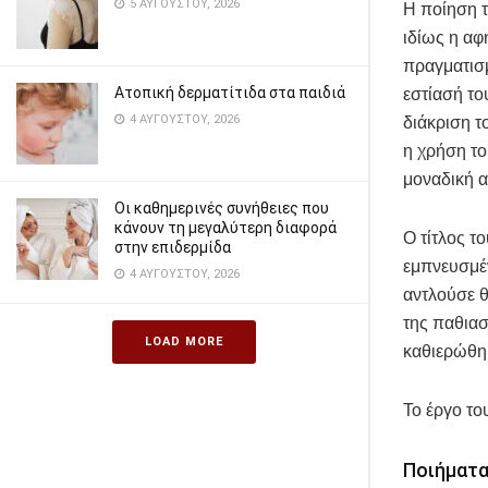
5 ΑΥΓΟΎΣΤΟΥ, 2026
Η ποίηση τ
ιδίως η αφ
πραγματισμ
Ατοπική δερματίτιδα στα παιδιά
εστίασή το
4 ΑΥΓΟΎΣΤΟΥ, 2026
διάκριση τ
η χρήση τ
μοναδική α
Οι καθημερινές συνήθειες που
κάνουν τη μεγαλύτερη διαφορά
Ο τίτλος τ
στην επιδερμίδα
εμπνευσμέν
4 ΑΥΓΟΎΣΤΟΥ, 2026
αντλούσε θ
της παθιασ
LOAD MORE
καθιερώθηκ
Το έργο το
Ποιήματ