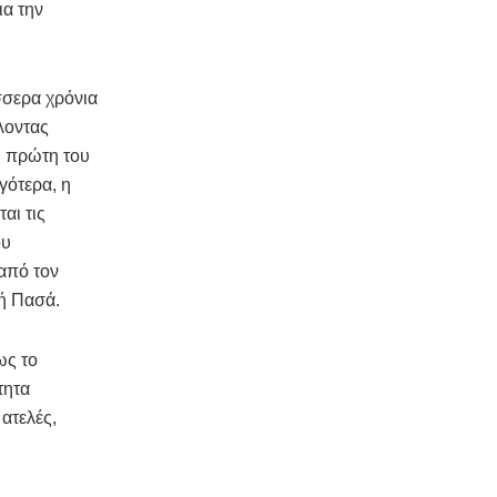
ια την
σσερα χρόνια
λοντας
Η πρώτη του
γότερα, η
αι τις
ου
 από τον
ή Πασά.
ως το
τητα
 ατελές,