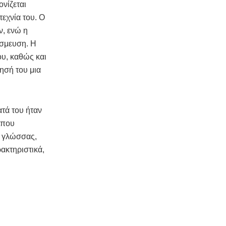
ονίζεται
εχνία του. Ο
ν, ενώ η
έσμευση. Η
ου, καθώς και
ησή του μια
ατά του ήταν
 που
ς γλώσσας,
ακτηριστικά,