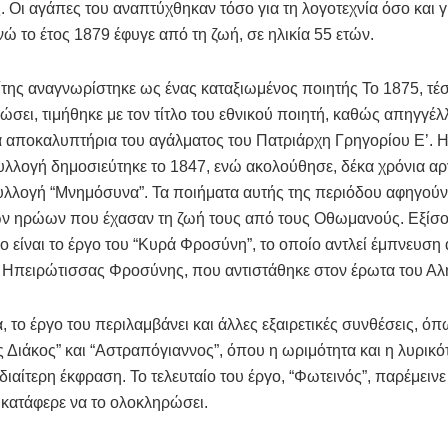
 Οι αγάπες του αναπτύχθηκαν τόσο για τη λογοτεχνία όσο και γ
ενώ το έτος 1879 έφυγε από τη ζωή, σε ηλικία 55 ετών.
ης αναγνωρίστηκε ως ένας καταξιωμένος ποιητής Το 1875, τέ
ώσει, τιμήθηκε με τον τίτλο του εθνικού ποιητή, καθώς απηγγέλ
 αποκαλυπτήρια του αγάλματος του Πατριάρχη Γρηγορίου Ε’. 
υλλογή δημοσιεύτηκε το 1847, ενώ ακολούθησε, δέκα χρόνια αρ
λλογή “Μνημόσυνα”. Τα ποιήματα αυτής της περιόδου αφηγούντ
των ηρώων που έχασαν τη ζωή τους από τους Οθωμανούς. Εξίσ
ο είναι το έργο του “Κυρά Φροσύνη”, το οποίο αντλεί έμπνευση
ς Ηπειρώτισσας Φροσύνης, που αντιστάθηκε στον έρωτα του Αλ
 το έργο του περιλαμβάνει και άλλες εξαιρετικές συνθέσεις, όπ
 Διάκος” και “Αστραπόγιαννος”, όπου η ωριμότητα και η λυρικό
διαίτερη έκφραση. Το τελευταίο του έργο, “Φωτεινός”, παρέμεινε
κατάφερε να το ολοκληρώσει.