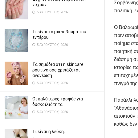
Σορβόννης.
νυχιών
πολιτική, 
5 ΑΥΓΟΎΣΤΟΥ, 2026
Ο Βαλαωρίτ
Τι είναι το μικροβίωμα του
πριν αποβι
εντέρου;
ποίημα στα
5 ΑΥΓΟΎΣΤΟΥ, 2026
ποιητική σ
διάσημη συ
Τα σημάδια ότι η skincare
ιστορίες 
ρουτίνα σας χρειάζεται
επιτυχημέν
ανανέωση
πνιγμό τη
5 ΑΥΓΟΎΣΤΟΥ, 2026
Οι καλύτερες τροφές για
Παράλληλα,
δυσκοιλιότητα
“Αθανάσιος
5 ΑΥΓΟΎΣΤΟΥ, 2026
αποκτούν ι
καθώς δεν 
Τι είναι η λεύκη;