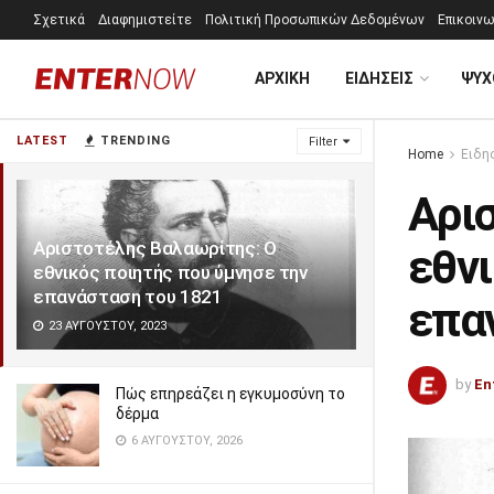
Σχετικά
Διαφημιστείτε
Πολιτική Προσωπικών Δεδομένων
Επικοινω
ΑΡΧΙΚΗ
ΕΙΔΗΣΕΙΣ
ΨΥΧ
LATEST
TRENDING
Filter
Home
Ειδη
Αρι
Αριστοτέλης Βαλαωρίτης: Ο
εθνι
εθνικός ποιητής που ύμνησε την
επανάσταση του 1821
επα
23 ΑΥΓΟΎΣΤΟΥ, 2023
by
En
Πώς επηρεάζει η εγκυμοσύνη το
δέρμα
6 ΑΥΓΟΎΣΤΟΥ, 2026