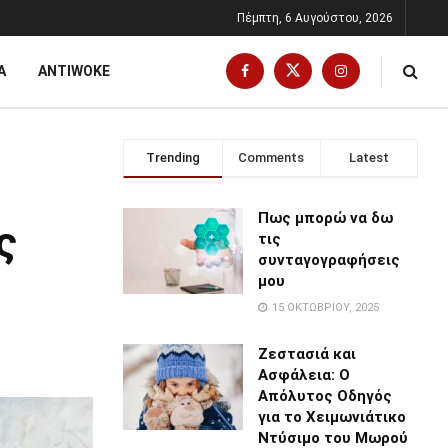
Πέμπτη, 6 Αυγούστου, 2026
Α
ANTIWOKE
Trending
Comments
Latest
Πως μπορώ να δω
ς
τις
συνταγογραφήσεις
μου
15 ΟΚΤΩΒΡΊΟΥ, 2025
Ζεστασιά και
Ασφάλεια: Ο
Απόλυτος Οδηγός
για το Χειμωνιάτικο
Ντύσιμο του Μωρού