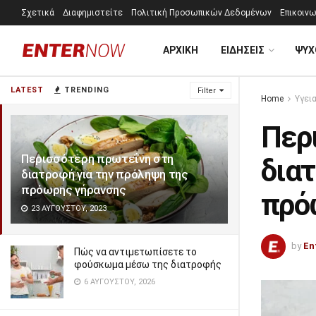
Σχετικά
Διαφημιστείτε
Πολιτική Προσωπικών Δεδομένων
Επικοινω
ΑΡΧΙΚΗ
ΕΙΔΗΣΕΙΣ
ΨΥΧ
LATEST
TRENDING
Filter
Home
Υγει
Περ
Περισσότερη πρωτεΐνη στη
διατ
διατροφή για την πρόληψη της
πρόωρης γήρανσης
πρό
23 ΑΥΓΟΎΣΤΟΥ, 2023
by
En
Πώς να αντιμετωπίσετε το
φούσκωμα μέσω της διατροφής
6 ΑΥΓΟΎΣΤΟΥ, 2026