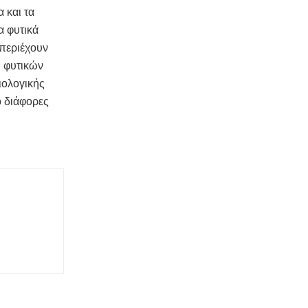
 και τα
α φυτικά
 περιέχουν
η φυτικών
ιολογικής
ό διάφορες