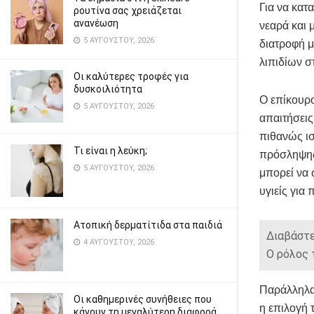
Για να κατ
ρουτίνα σας χρειάζεται
ανανέωση
νεαρά και 
5 ΑΥΓΟΎΣΤΟΥ, 2026
διατροφή μ
λιπιδίων σ
Οι καλύτερες τροφές για
δυσκοιλιότητα
Ο επίκουρο
5 ΑΥΓΟΎΣΤΟΥ, 2026
απαιτήσεις
πιθανώς ισ
Τι είναι η λεύκη;
πρόσληψης 
5 ΑΥΓΟΎΣΤΟΥ, 2026
μπορεί να 
υγιείς για
Ατοπική δερματίτιδα στα παιδιά
Διαβάστε
4 ΑΥΓΟΎΣΤΟΥ, 2026
Ο ρόλος 
Παράλληλα,
Οι καθημερινές συνήθειες που
η επιλογή 
κάνουν τη μεγαλύτερη διαφορά