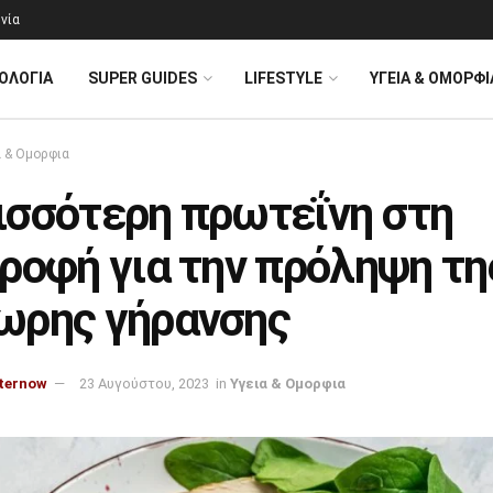
νία
ΟΛΟΓΊΑ
SUPER GUIDES
LIFESTYLE
ΥΓΕΙΑ & ΟΜΟΡΦΙ
α & Ομορφια
ισσότερη πρωτεΐνη στη
ροφή για την πρόληψη τη
ωρης γήρανσης
ternow
23 Αυγούστου, 2023
in
Υγεια & Ομορφια