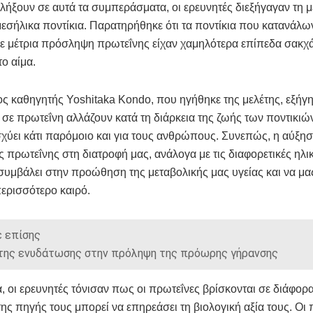
αλήξουν σε αυτά τα συμπεράσματα, οι ερευνητές διεξήγαγαν τη μ
μεσήλικα ποντίκια. Παρατηρήθηκε ότι τα ποντίκια που κατανάλω
ε μέτρια πρόσληψη πρωτεΐνης είχαν χαμηλότερα επίπεδα σακχ
το αίμα.
ς καθηγητής Yoshitaka Kondo, που ηγήθηκε της μελέτης, εξήγ
 σε πρωτεΐνη αλλάζουν κατά τη διάρκεια της ζωής των ποντικιών
χύει κάτι παρόμοιο και για τους ανθρώπους. Συνεπώς, η αύξησ
πρωτεΐνης στη διατροφή μας, ανάλογα με τις διαφορετικές ηλικ
συμβάλει στην προώθηση της μεταβολικής μας υγείας και να μα
 περισσότερο καιρό.
 επίσης
της ενυδάτωσης στην πρόληψη της πρόωρης γήρανσης
 οι ερευνητές τόνισαν πως οι πρωτεΐνες βρίσκονται σε διάφορα
της πηγής τους μπορεί να επηρεάσει τη βιολογική αξία τους. Οι