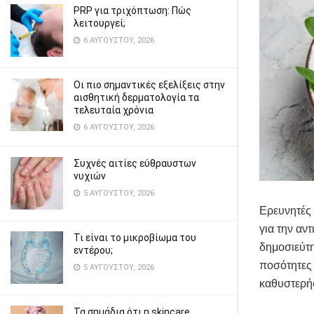
PRP για τριχόπτωση: Πώς
λειτουργεί;
6 ΑΥΓΟΎΣΤΟΥ, 2026
Οι πιο σημαντικές εξελίξεις στην
αισθητική δερματολογία τα
τελευταία χρόνια
6 ΑΥΓΟΎΣΤΟΥ, 2026
Συχνές αιτίες εύθραυστων
νυχιών
5 ΑΥΓΟΎΣΤΟΥ, 2026
Ερευνητές
για την αν
Τι είναι το μικροβίωμα του
δημοσιεύτη
εντέρου;
ποσότητες 
5 ΑΥΓΟΎΣΤΟΥ, 2026
καθυστερήσ
Τα σημάδια ότι η skincare