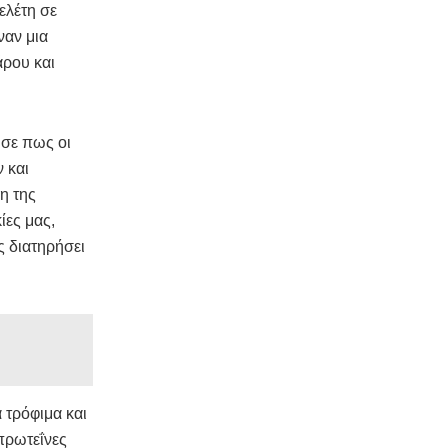
ελέτη σε
ναν μια
άρου και
ησε πως οι
 και
η της
ίες μας,
ς διατηρήσει
 τρόφιμα και
 πρωτεΐνες