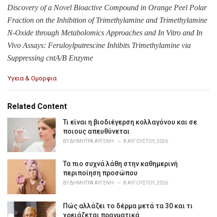
Discovery of a Novel Bioactive Compound in Orange Peel Polar
Fraction on the Inhibition of Trimethylamine and Trimethylamine
N-Oxide through Metabolomics Approaches and In Vitro and In
Vivo Assays: Feruloylputrescine Inhibits Trimethylamine via
Suppressing cntA/B Enzyme
C
Υγεια & Ομορφια
a
t
e
Related Content
g
o
Τι είναι η βιοδιέγερση κολλαγόνου και σε
r
ποιους απευθύνεται
i
BY
ΔΉΜΗΤΡΑ ΑΥΓΈΝΗ
8 ΑΥΓΟΎΣΤΟΥ, 2026
e
s
Τα πιο συχνά λάθη στην καθημερινή
:
περιποίηση προσώπου
BY
ΔΉΜΗΤΡΑ ΑΥΓΈΝΗ
8 ΑΥΓΟΎΣΤΟΥ, 2026
Πώς αλλάζει το δέρμα μετά τα 30 και τι
χρειάζεται πραγματικά