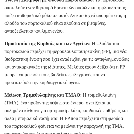
αποτελούν έναν θησαυρό θρεπτικών ουσιών και η φλούδα τους
παίζει καθοριστικό ρόλο σε αυτό. Αν και συχνά απορρίπτεται, η
φλούδα του πορτοκαλιού είναι πλούσια σε βιταμίνες,
αντιοξειδωτικά και λιμονενίου.
Προστασία της Καρδιάς και των Αγγείων:
Η φλούδα του
πορτοκαλιού περιέχει τη φερουλοϋλοπουτρεσκίνη (FP), μια νέα
βιοδραστική ένωση που έχει αναδειχθεί για τις αντιφλεγμονώδεις
και αντικαρκινικές της ιδιότητες. Μελέτες έχουν δείξει ότι η FP
μπορεί να μειώσει τους βιοδείκτες φλεγμονής και να
προστατεύσει την καρδιαγγειακή υγεία.
Μείωση Τριμεθυλαμίνης και TMAO:
Η τριμεθυλαμίνη
(TMA), ένα προϊόν της πέψης στο έντερο, σχετίζεται με
αυξημένο κίνδυνο για αρτηριακή πλάκα, καρδιακές παθήσεις και
άλλα μεταβολικά νοσήματα. Η FP που περιέχεται στη φλούδα
του πορτοκαλιού φαίνεται να μειώνει την παραγωγή της TMA,
προστατεύοντας έτσι την καρδιαγγειακή υγεία.