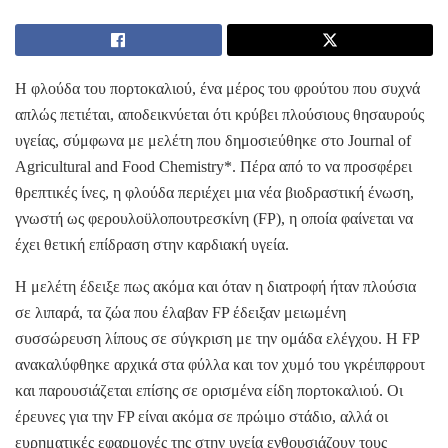
Η φλούδα του πορτοκαλιού, ένα μέρος του φρούτου που συχνά
απλώς πετιέται, αποδεικνύεται ότι κρύβει πλούσιους θησαυρούς
υγείας, σύμφωνα με μελέτη που δημοσιεύθηκε στο Journal of
Agricultural and Food Chemistry*. Πέρα από το να προσφέρει
θρεπτικές ίνες, η φλούδα περιέχει μια νέα βιοδραστική ένωση,
γνωστή ως φερουλοϋλοπουτρεσκίνη (FP), η οποία φαίνεται να
έχει θετική επίδραση στην καρδιακή υγεία.
Η μελέτη έδειξε πως ακόμα και όταν η διατροφή ήταν πλούσια
σε λιπαρά, τα ζώα που έλαβαν FP έδειξαν μειωμένη
συσσώρευση λίπους σε σύγκριση με την ομάδα ελέγχου. Η FP
ανακαλύφθηκε αρχικά στα φύλλα και τον χυμό του γκρέιπφρουτ
και παρουσιάζεται επίσης σε ορισμένα είδη πορτοκαλιού. Οι
έρευνες για την FP είναι ακόμα σε πρώιμο στάδιο, αλλά οι
ευρηματικές εφαρμογές της στην υγεία ενθουσιάζουν τους