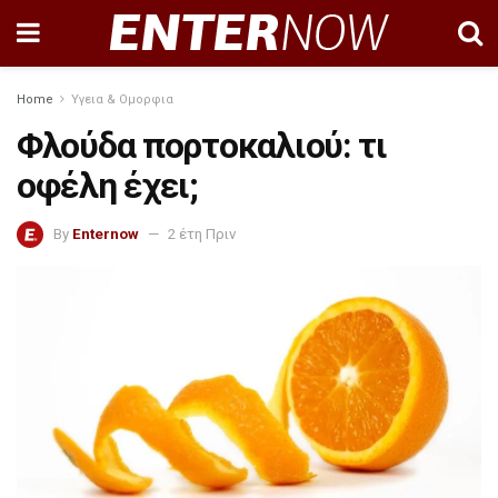
Home
Υγεια & Ομορφια
Φλούδα πορτοκαλιού: τι
οφέλη έχει;
By
Enternow
2 έτη Πριν