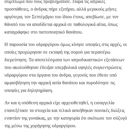
σύμπτωμα που τους προβλημάτισε. Παρά τις ιατρικές
προσπάθειες, ο άνδρας πήρε εξιτήριο, αλλά μερικούς μήνες
αργότερα, τον Σεπτέμβριο του ίδιου έτους, απεβίωσε, με τον
θάνατό του να αποδίδεται αρχικά σε παθολογικά αίτια, όπως
καταγράφηκε στο πιστοποιητικό θανάτου.
Η παρουσία του υδραργύρου όμως κίνησε υποψίες στις αρχές, οι
οποίες προχώρησαν σε εκταφή της σορού για περαιτέρω
διερεύνηση. Τα αποτελέσματα των ιατροδικαστικών εξετάσεων
που ακολούθησαν έδειξαν υπερβολικά υψηλές συγκεντρώσεις
υδραργύρου στα όργανα του άνδρα, γεγονός που έθεσε υπό
αμφισβήτηση την αρχική αιτία θανάτου και πυροδότησε τις
υποψίες για δηλητηρίαση.
Αν και η υπόθεση αρχικά είχε αρχειοθετηθεί, η εισαγγελία
επανεξέτασε τα στοιχεία και τελικά ασκήθηκαν ποινικές διώξεις
εναντίον της γυναίκας, με την κατηγορία ότι σκότωσε τον σύζυγό
της μέσω της χορήγησης υδραργύρου.