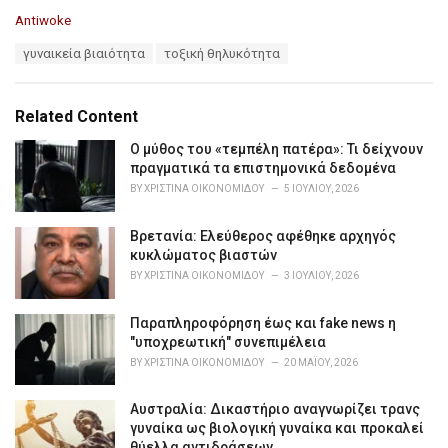
C
Antiwoke
a
T
γυναικεία βιαιότητα
τοξική θηλυκότητα
t
a
e
g
g
s
o
Related Content
:
r
i
Ο μύθος του «τεμπέλη πατέρα»: Τι δείχνουν
e
πραγματικά τα επιστημονικά δεδομένα
s
BY
ΧΡΙΣΤΊΝΑ ΟΙΚΟΝΟΜΊΔΟΥ
5 ΙΟΥΛΊΟΥ, 2026
:
Βρετανία: Ελεύθερος αφέθηκε αρχηγός
κυκλώματος βιαστών
BY
ΧΡΙΣΤΊΝΑ ΟΙΚΟΝΟΜΊΔΟΥ
3 ΙΟΥΛΊΟΥ, 2026
Παραπληροφόρηση έως και fake news η
"υποχρεωτική" συνεπιμέλεια
BY
ΧΡΙΣΤΊΝΑ ΟΙΚΟΝΟΜΊΔΟΥ
20 ΜΑΪ́ΟΥ, 2026
Αυστραλία: Δικαστήριο αναγνωρίζει τρανς
γυναίκα ως βιολογική γυναίκα και προκαλεί
θύελλα αντιδράσεων