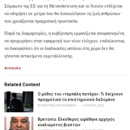
Σύμφωνο της ΕΕ για τη Μετανάστευση και το Άσυλο ενδέχεται
να οδηγήσει σε μέτρα που θα δυσκολέψουν τη ζωή ανθρώπων
που χρειάζονται πραγματική προστασία.
Παρά τις διαμαρτυρίες, η κυβέρνηση εμφανίζεται αποφασισμένη
να προχωρήσει στην εφαρμογή των νέων ελέγχων, επιδιώκοντας
να διασφαλίσει ότι οι διαδικασίες ασύλου στη χώρα δεν θα
γίνονται αντικείμενο εκμετάλλευσης.
C
Antiwoke
a
t
e
Related Content
g
o
Ο μύθος του «τεμπέλη πατέρα»: Τι δείχνουν
r
πραγματικά τα επιστημονικά δεδομένα
i
BY
ΧΡΙΣΤΊΝΑ ΟΙΚΟΝΟΜΊΔΟΥ
5 ΙΟΥΛΊΟΥ, 2026
e
s
Βρετανία: Ελεύθερος αφέθηκε αρχηγός
:
κυκλώματος βιαστών