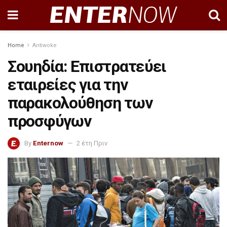
Home
Antiwoke
Σουηδία: Επιστρατεύει
εταιρείες για την
παρακολούθηση των
προσφύγων
By
Enternow
2 έτη Πριν