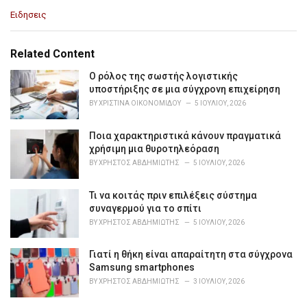
C
Ειδησεις
a
t
e
Related Content
g
o
Ο ρόλος της σωστής λογιστικής
r
υποστήριξης σε μια σύγχρονη επιχείρηση
i
BY
ΧΡΙΣΤΊΝΑ ΟΙΚΟΝΟΜΊΔΟΥ
5 ΙΟΥΛΊΟΥ, 2026
e
s
Ποια χαρακτηριστικά κάνουν πραγματικά
:
χρήσιμη μια θυροτηλεόραση
BY
ΧΡΉΣΤΟΣ ΑΒΔΗΜΙΏΤΗΣ
5 ΙΟΥΛΊΟΥ, 2026
Τι να κοιτάς πριν επιλέξεις σύστημα
συναγερμού για το σπίτι
BY
ΧΡΉΣΤΟΣ ΑΒΔΗΜΙΏΤΗΣ
5 ΙΟΥΛΊΟΥ, 2026
Γιατί η θήκη είναι απαραίτητη στα σύγχρονα
Samsung smartphones
BY
ΧΡΉΣΤΟΣ ΑΒΔΗΜΙΏΤΗΣ
3 ΙΟΥΛΊΟΥ, 2026