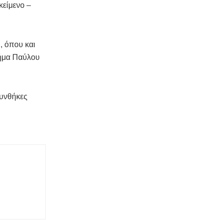
κείμενο –
, όπου και
μήμα Παύλου
συνθήκες