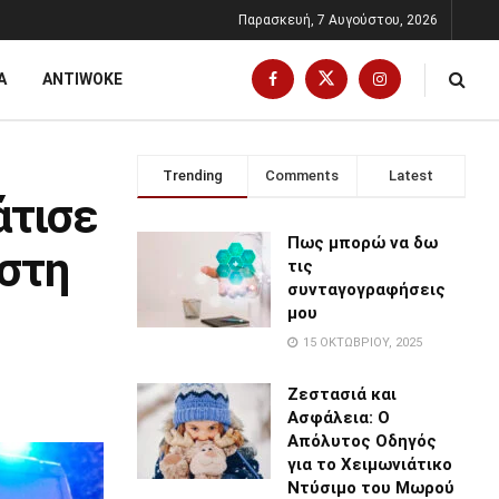
Παρασκευή, 7 Αυγούστου, 2026
Α
ANTIWOKE
Trending
Comments
Latest
άτισε
Πως μπορώ να δω
 στη
τις
συνταγογραφήσεις
μου
15 ΟΚΤΩΒΡΊΟΥ, 2025
Ζεστασιά και
Ασφάλεια: Ο
Απόλυτος Οδηγός
για το Χειμωνιάτικο
Ντύσιμο του Μωρού