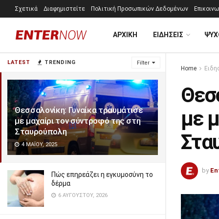
Σχετικά
Διαφημιστείτε
Πολιτική Προσωπικών Δεδομένων
Επικοινω
ΑΡΧΙΚΗ
ΕΙΔΗΣΕΙΣ
ΨΥΧ
LATEST
TRENDING
Filter
Home
Ειδη
Θεσ
Θεσσαλονίκη: Γυναίκα τραυμάτισε
με μ
με μαχαίρι τον σύντροφό της στη
Σταυρούπολη
Στα
4 ΜΑΪ́ΟΥ, 2025
by
En
Πώς επηρεάζει η εγκυμοσύνη το
δέρμα
6 ΑΥΓΟΎΣΤΟΥ, 2026