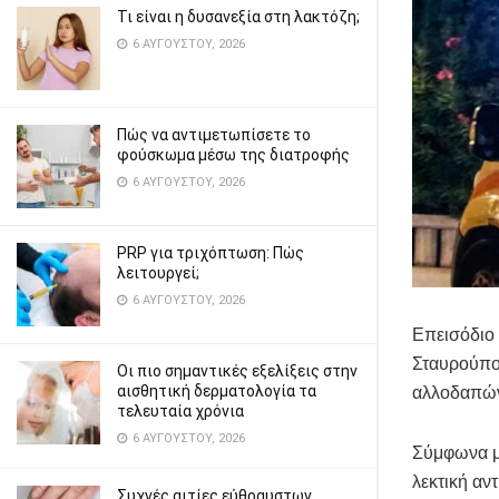
Τι είναι η δυσανεξία στη λακτόζη;
6 ΑΥΓΟΎΣΤΟΥ, 2026
Πώς να αντιμετωπίσετε το
φούσκωμα μέσω της διατροφής
6 ΑΥΓΟΎΣΤΟΥ, 2026
PRP για τριχόπτωση: Πώς
λειτουργεί;
6 ΑΥΓΟΎΣΤΟΥ, 2026
Επεισόδιο 
Σταυρούπολ
Οι πιο σημαντικές εξελίξεις στην
αισθητική δερματολογία τα
αλλοδαπώ
τελευταία χρόνια
6 ΑΥΓΟΎΣΤΟΥ, 2026
Σύμφωνα με
λεκτική αν
Συχνές αιτίες εύθραυστων