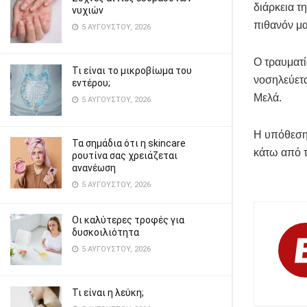
διάρκεια τ
νυχιών
πιθανόν μα
5 ΑΥΓΟΎΣΤΟΥ, 2026
Ο τραυματί
Τι είναι το μικροβίωμα του
νοσηλεύετα
εντέρου;
Μελά.
5 ΑΥΓΟΎΣΤΟΥ, 2026
Η υπόθεση 
Τα σημάδια ότι η skincare
κάτω από τ
ρουτίνα σας χρειάζεται
ανανέωση
5 ΑΥΓΟΎΣΤΟΥ, 2026
Οι καλύτερες τροφές για
δυσκοιλιότητα
5 ΑΥΓΟΎΣΤΟΥ, 2026
Τι είναι η λεύκη;