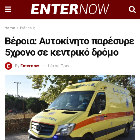
Home
Ειδησεις
Βέροια: Αυτοκίνητο παρέσυρε
5χρονο σε κεντρικό δρόμο
By
Enternow
1 έτος Πριν