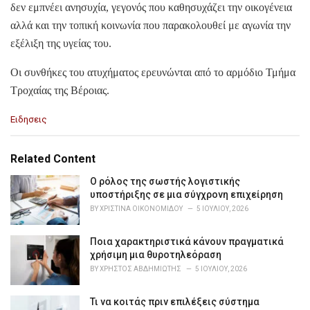
δεν εμπνέει ανησυχία, γεγονός που καθησυχάζει την οικογένεια
αλλά και την τοπική κοινωνία που παρακολουθεί με αγωνία την
εξέλιξη της υγείας του.
Οι συνθήκες του ατυχήματος ερευνώνται από το αρμόδιο Τμήμα
Τροχαίας της Βέροιας.
C
Ειδησεις
a
t
e
Related Content
g
o
Ο ρόλος της σωστής λογιστικής
r
υποστήριξης σε μια σύγχρονη επιχείρηση
i
BY
ΧΡΙΣΤΊΝΑ ΟΙΚΟΝΟΜΊΔΟΥ
5 ΙΟΥΛΊΟΥ, 2026
e
s
Ποια χαρακτηριστικά κάνουν πραγματικά
:
χρήσιμη μια θυροτηλεόραση
BY
ΧΡΉΣΤΟΣ ΑΒΔΗΜΙΏΤΗΣ
5 ΙΟΥΛΊΟΥ, 2026
Τι να κοιτάς πριν επιλέξεις σύστημα