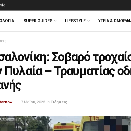
νία
ΟΛΟΓΊΑ
SUPER GUIDES
LIFESTYLE
ΥΓΕΙΑ & ΟΜΟΡΦΙ
σεις
σαλονίκη: Σοβαρό τροχαί
ν Πυλαία – Τραυματίας ο
ανής
ternow
7 Μαΐου, 2025
in
Ειδησεις