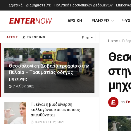
Σχετικά
Διαφημιστείτε
Πολιτική Προσωπικών Δεδομένων
Επικοινω
ΑΡΧΙΚΗ
ΕΙΔΗΣΕΙΣ
ΨΥΧ
LATEST
TRENDING
Filter
Home
Ειδη
Θεσ
Θεσσαλονίκη: Σοβαρό τροχαίο στην
στη
Πυλαία – Τραυματίας οδηγός
μηχανής
μηχ
7 ΜΑΪ́ΟΥ, 2025
by
En
Τι είναι η βιοδιέγερση
κολλαγόνου και σε ποιους
απευθύνεται
8 ΑΥΓΟΎΣΤΟΥ, 2026