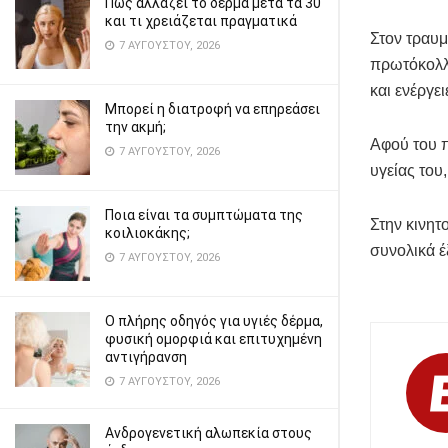
Πώς αλλάζει το δέρμα μετά τα 30
και τι χρειάζεται πραγματικά
Στον τραυμ
7 ΑΥΓΟΎΣΤΟΥ, 2026
πρωτόκολλ
και ενέργε
Μπορεί η διατροφή να επηρεάσει
την ακμή;
Αφού του π
7 ΑΥΓΟΎΣΤΟΥ, 2026
υγείας του
Ποια είναι τα συμπτώματα της
Στην κινητ
κοιλιοκάκης;
συνολικά έ
7 ΑΥΓΟΎΣΤΟΥ, 2026
Ο πλήρης οδηγός για υγιές δέρμα,
φυσική ομορφιά και επιτυχημένη
αντιγήρανση
7 ΑΥΓΟΎΣΤΟΥ, 2026
Ανδρογενετική αλωπεκία στους