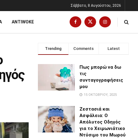
Σάββατο, 8 Αυγούστου, 2026
Α
ANTIWOKE
Trending
Comments
Latest
ο
Πως μπορώ να δω
δηγός
τις
συνταγογραφήσεις
μου
15 ΟΚΤΩΒΡΊΟΥ, 2025
Ζεστασιά και
Ασφάλεια: Ο
Απόλυτος Οδηγός
για το Χειμωνιάτικο
Ντύσιμο του Μωρού