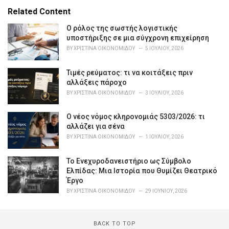
t
e
Related Content
g
o
Ο ρόλος της σωστής λογιστικής
r
υποστήριξης σε μια σύγχρονη επιχείρηση
i
BY
ΧΡΙΣΤΊΝΑ ΟΙΚΟΝΟΜΊΔΟΥ
5 ΙΟΥΛΊΟΥ, 2026
e
s
Τιμές ρεύματος: τι να κοιτάξεις πριν
:
αλλάξεις πάροχο
BY
ΧΡΙΣΤΊΝΑ ΟΙΚΟΝΟΜΊΔΟΥ
3 ΙΟΥΛΊΟΥ, 2026
Ο νέος νόμος κληρονομιάς 5303/2026: τι
αλλάζει για σένα
BY
ΧΡΙΣΤΊΝΑ ΟΙΚΟΝΟΜΊΔΟΥ
1 ΙΟΥΛΊΟΥ, 2026
Το Ενεχυροδανειστήριο ως Σύμβολο
Ελπίδας: Μια Ιστορία που Θυμίζει Θεατρικό
Έργο
BY
ΧΡΙΣΤΊΝΑ ΟΙΚΟΝΟΜΊΔΟΥ
29 ΙΟΥΝΊΟΥ, 2026
BACK TO TOP