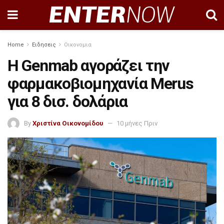
Home
Ειδησεις
Οικονομια
Η Genmab αγοράζει την
φαρμακοβιομηχανία Merus
για 8 δισ. δολάρια
By
Χριστίνα Οικονομίδου
10 μήνες Πριν