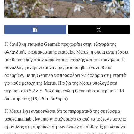
Η δανέζικη εταιρεία Genmab προχωράει στην εξαγορά της
ολλανδικής φαρμακευτικής εταιρείας Merus, η οποία αναπτύσσει
μια θεραπεία για τον καρκίνο της κεφαλής και του τραχήλου. Η
συναλλαγή αναμένεται να πραγματοποιηθεί έναντι 8 δισ.
δολαρίων, με τη Genmab να προσφέρει 97 δολάρια σε μετρητά
για κάθε μετοχή της Merus. Η αξία της Merus υπολογίζεται
περίπου στα 5,2 δισ. δολάρια, ενώ η Genmab στα περίπου 118
δισ. κορώνες (18,5 δισ. δολάρια).
Η Merus έχει ανακοινώσει ότι το πειραματικό της σκεύασμα
petosemtamab είναι πιο αποτελεσματικό από το τρέχον πρότυπο
φροντίδας στη συρρίκνωση των όγκων σε ασθενείς με καρκίνο