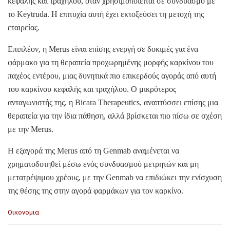
κεφαλής και τραχήλου, όταν χρησιμοποιείται σε συνδυασμό με
το Keytruda. Η επιτυχία αυτή έχει εκτοξεύσει τη μετοχή της
εταιρείας.
Επιπλέον, η Merus είναι επίσης ενεργή σε δοκιμές για ένα
φάρμακο για τη θεραπεία προχωρημένης μορφής καρκίνου του
παχέος εντέρου, μιας δυνητικά πιο επικερδούς αγοράς από αυτή
του καρκίνου κεφαλής και τραχήλου. Ο μικρότερος
ανταγωνιστής της, η Bicara Therapeutics, αναπτύσσει επίσης μια
θεραπεία για την ίδια πάθηση, αλλά βρίσκεται πιο πίσω σε σχέση
με την Merus.
Η εξαγορά της Merus από τη Genmab αναμένεται να
χρηματοδοτηθεί μέσω ενός συνδυασμού μετρητών και μη
μετατρέψιμου χρέους, με την Genmab να επιδιώκει την ενίσχυση
της θέσης της στην αγορά φαρμάκων για τον καρκίνο.
C
Οικονομια
a