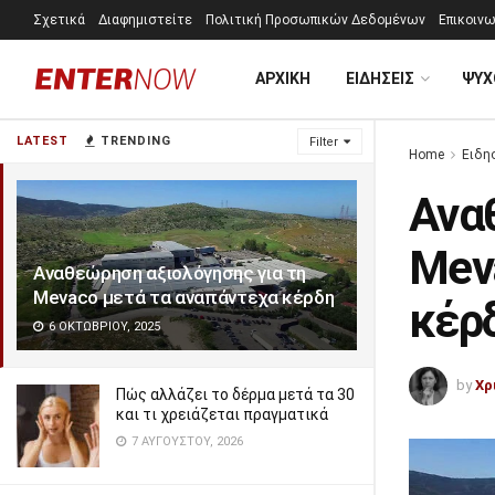
Σχετικά
Διαφημιστείτε
Πολιτική Προσωπικών Δεδομένων
Επικοινω
ΑΡΧΙΚΗ
ΕΙΔΗΣΕΙΣ
ΨΥΧ
LATEST
TRENDING
Filter
Home
Ειδη
Ανα
Mev
Αναθεώρηση αξιολόγησης για τη
Mevaco μετά τα αναπάντεχα κέρδη
κέρ
6 ΟΚΤΩΒΡΊΟΥ, 2025
by
Χρ
Πώς αλλάζει το δέρμα μετά τα 30
και τι χρειάζεται πραγματικά
7 ΑΥΓΟΎΣΤΟΥ, 2026