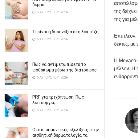
αποτελέσμα
δέρμα
της δείχνε
6 ΑΥΓΟΎΣΤΟΥ, 2026
της για με
Τι είναι η δυσανεξία στη λακτόζη;
Επιπλέον, 
6 ΑΥΓΟΎΣΤΟΥ, 2026
δέκτες, με
Η Mevaco φ
Πώς να αντιμετωπίσετε το
μέλλον. Η 
φούσκωμα μέσω της διατροφής
ενθαρρυντι
6 ΑΥΓΟΎΣΤΟΥ, 2026
PRP για τριχόπτωση: Πώς
λειτουργεί;
6 ΑΥΓΟΎΣΤΟΥ, 2026
Οι πιο σημαντικές εξελίξεις στην
αισθητική δερματολογία τα