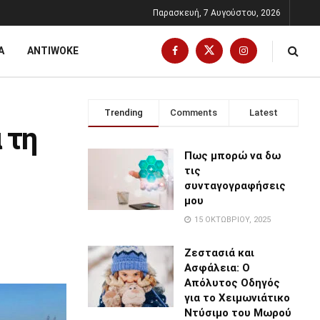
Παρασκευή, 7 Αυγούστου, 2026
Α
ANTIWOKE
Trending
Comments
Latest
 τη
Πως μπορώ να δω
τις
συνταγογραφήσεις
μου
15 ΟΚΤΩΒΡΊΟΥ, 2025
Ζεστασιά και
Ασφάλεια: Ο
Απόλυτος Οδηγός
για το Χειμωνιάτικο
Ντύσιμο του Μωρού