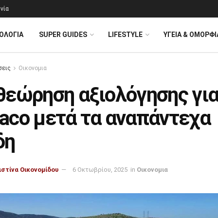
νία
ΟΛΟΓΊΑ
SUPER GUIDES
LIFESTYLE
ΥΓΕΙΑ & ΟΜΟΡΦΙ
σεις
Οικονομια
θεώρηση αξιολόγησης για
aco μετά τα αναπάντεχα
δη
ιστίνα Οικονομίδου
6 Οκτωβρίου, 2025
in
Οικονομια