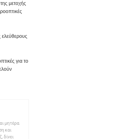
 της μετοχής
προοπτικές
ς ελεύθερους
πτικές για το
τελούν
αι μητέρα.
ση και
, δίνει