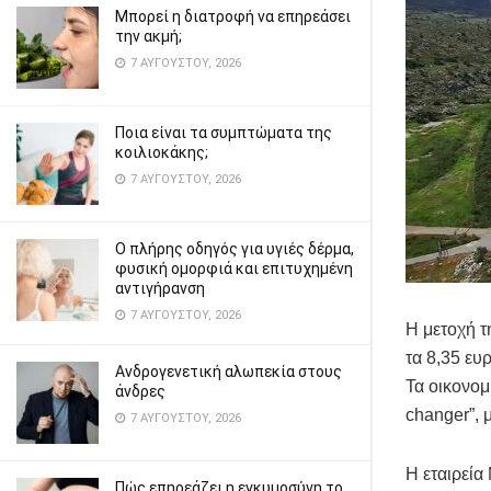
Μπορεί η διατροφή να επηρεάσει
την ακμή;
7 ΑΥΓΟΎΣΤΟΥ, 2026
Ποια είναι τα συμπτώματα της
κοιλιοκάκης;
7 ΑΥΓΟΎΣΤΟΥ, 2026
Ο πλήρης οδηγός για υγιές δέρμα,
φυσική ομορφιά και επιτυχημένη
αντιγήρανση
7 ΑΥΓΟΎΣΤΟΥ, 2026
Η μετοχή τ
τα 8,35 ευ
Ανδρογενετική αλωπεκία στους
Τα οικονομ
άνδρες
changer”, 
7 ΑΥΓΟΎΣΤΟΥ, 2026
Η εταιρεία
Πώς επηρεάζει η εγκυμοσύνη το