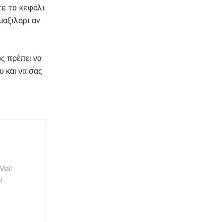
τε το κεφάλι
μαξιλάρι αν
ος πρέπει να
υ και να σας
ail:
υ