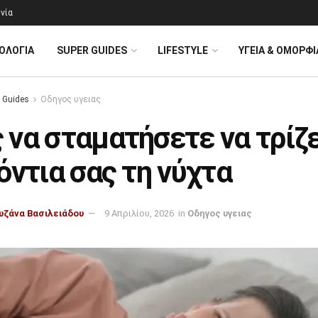
νία
ΟΛΟΓΊΑ
SUPER GUIDES
LIFESTYLE
ΥΓΕΙΑ & ΟΜΟΡΦΙ
 Guides
Οδηγος υγειας
 να σταματήσετε να τρίζ
όντια σας τη νύχτα
υζάνα Βασιλειάδου
9 Απριλίου, 2026
in
Οδηγος υγειας