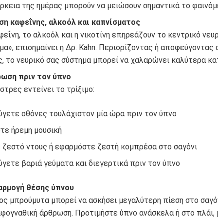
άρκεια της ημέρας μπορούν να μειώσουν σημαντικά το φαινόμ
η καφεΐνης, αλκοόλ και καπνίσματος
φεΐνη, το αλκοόλ και η νικοτίνη επηρεάζουν το κεντρικό νευ
μα», επισημαίνει η Δρ. Kahn. Περιορίζοντας ή αποφεύγοντας 
ς, το νευρικό σας σύστημα μπορεί να χαλαρώνει καλύτερα κα
ωση πριν τον ύπνο
 στρες εντείνει το τρίξιμο:
γετε οθόνες τουλάχιστον μία ώρα πριν τον ύπνο
τε ήρεμη μουσική
 ζεστό ντους ή εφαρμόστε ζεστή κομπρέσα στο σαγόνι
γετε βαριά γεύματα και διεγερτικά πριν τον ύπνο
αρμογή θέσης ύπνου
ος μπρούμυτα μπορεί να ασκήσει μεγαλύτερη πίεση στο σαγόν
φογναθική άρθρωση. Προτιμήστε ύπνο ανάσκελα ή στο πλάι, 