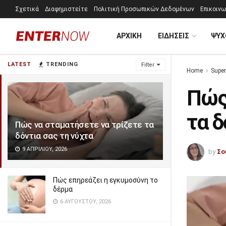
Σχετικά
Διαφημιστείτε
Πολιτική Προσωπικών Δεδομένων
Επικοινω
ΑΡΧΙΚΗ
ΕΙΔΗΣΕΙΣ
ΨΥΧ
LATEST
TRENDING
Filter
Home
Super
Πώς
τα δ
Πώς να σταματήσετε να τρίζετε τα
δόντια σας τη νύχτα
9 ΑΠΡΙΛΊΟΥ, 2026
by
Σο
Πώς επηρεάζει η εγκυμοσύνη το
δέρμα
6 ΑΥΓΟΎΣΤΟΥ, 2026