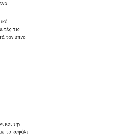
ενο.
ρικό
αυτές τις
τά τον ύπνο.
ι και την
με το κεφάλι