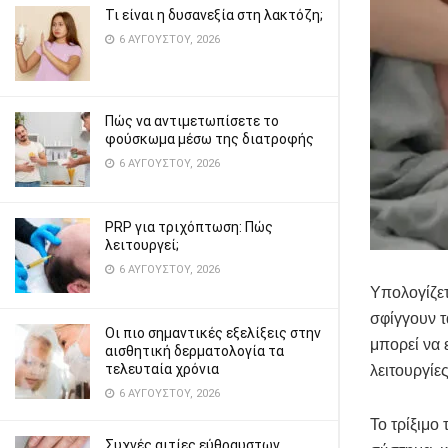
Τι είναι η δυσανεξία στη λακτόζη;
6 ΑΥΓΟΎΣΤΟΥ, 2026
Πώς να αντιμετωπίσετε το
φούσκωμα μέσω της διατροφής
6 ΑΥΓΟΎΣΤΟΥ, 2026
PRP για τριχόπτωση: Πώς
λειτουργεί;
6 ΑΥΓΟΎΣΤΟΥ, 2026
Υπολογίζετ
σφίγγουν τ
Οι πιο σημαντικές εξελίξεις στην
μπορεί να 
αισθητική δερματολογία τα
τελευταία χρόνια
λειτουργίε
6 ΑΥΓΟΎΣΤΟΥ, 2026
Το τρίξιμο
Συχνές αιτίες εύθραυστων