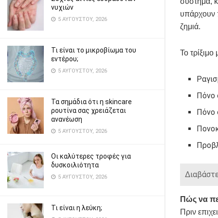
σύστημα, κ
νυχιών
υπάρχουν π
5 ΑΥΓΟΎΣΤΟΥ, 2026
ζημιά.
Τι είναι το μικροβίωμα του
Το τρίξιμο
εντέρου;
5 ΑΥΓΟΎΣΤΟΥ, 2026
Ραγισ
Πόνο 
Τα σημάδια ότι η skincare
ρουτίνα σας χρειάζεται
Πόνο 
ανανέωση
Πονο
5 ΑΥΓΟΎΣΤΟΥ, 2026
Προβλ
Οι καλύτερες τροφές για
δυσκοιλιότητα
Διαβάστε
5 ΑΥΓΟΎΣΤΟΥ, 2026
Πώς να πε
Τι είναι η λεύκη;
Πριν επιχε