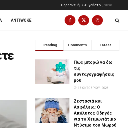
Παρασκευή, 7 Αυγούστου, 2026
Α
ANTIWOKE
Trending
Comments
Latest
ετε
Πως μπορώ να δω
τις
συνταγογραφήσεις
μου
15 ΟΚΤΩΒΡΊΟΥ, 2025
Ζεστασιά και
Ασφάλεια: Ο
Απόλυτος Οδηγός
για το Χειμωνιάτικο
Ντύσιμο του Μωρού