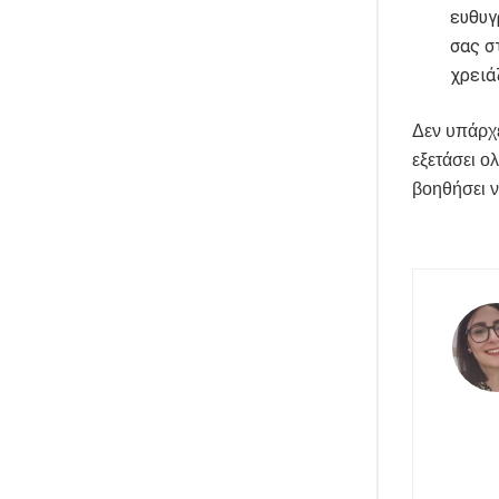
ευθυγ
σας σ
χρειά
Δεν υπάρχε
εξετάσει ο
βοηθήσει ν