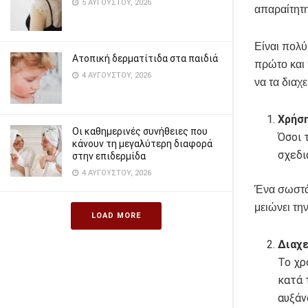
5 ΑΥΓΟΎΣΤΟΥ, 2026
απαραίτητη
Είναι πολύ
Ατοπική δερματίτιδα στα παιδιά
πρώτο και 
4 ΑΥΓΟΎΣΤΟΥ, 2026
να τα διαχε
Χρήση
Οι καθημερινές συνήθειες που
Όσοι 
κάνουν τη μεγαλύτερη διαφορά
σχεδι
στην επιδερμίδα
4 ΑΥΓΟΎΣΤΟΥ, 2026
Ένα σωστά
μειώνει τ
LOAD MORE
Διαχε
Το χρ
κατά 
αυξάν