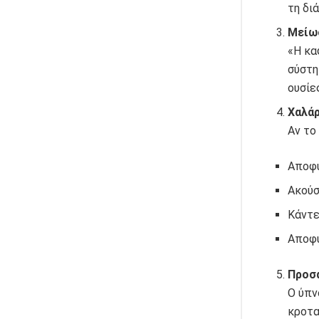
τη δι
Μείωσ
«Η κα
σύστη
ουσίε
Χαλάρ
Αν το
Αποφύ
Ακούσ
Κάντε
Αποφύ
Προσ
Ο ύπν
κροτα