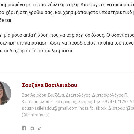
ραμμισμένο με τη σπονδυλική στήλη. Αποφύγετε να ακουμπά
το χέρι ή στη γροθιά σας, και χρησιμοποιήστε υποστηρικτικό 
ζεται.
ι μία μόνο αιτία ή λύση που να ταιριάζει σε όλους. Ο οδοντίατρ
λόκληρη την κατάσταση, ώστε να προσδιορίσει τα αίτια του πόνο
α τα διαχειριστείτε αποτελεσματικά.
Σουζάνα Βασιλειάδου
Βασιλειάδου Σουζάνα, Διαιτολόγος-Διατροφολόγος Π.
Κωστόπουλου 6 , 4ο όροφος, Σέρρες Τηλ. 69747171752 // M
souzivasileiadou@gmail.com Insta,fb, tiktok: ΔιατροφήΣο
(@diatrofisou)