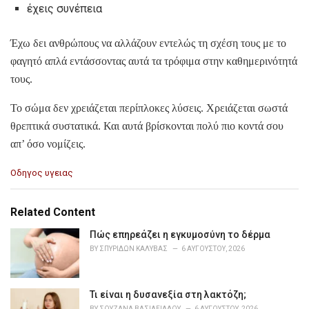
έχεις συνέπεια
Έχω δει ανθρώπους να αλλάζουν εντελώς τη σχέση τους με το
φαγητό απλά εντάσσοντας αυτά τα τρόφιμα στην καθημερινότητά
τους.
Το σώμα δεν χρειάζεται περίπλοκες λύσεις. Χρειάζεται σωστά
θρεπτικά συστατικά. Και αυτά βρίσκονται πολύ πιο κοντά σου
απ’ όσο νομίζεις.
C
Οδηγος υγειας
a
t
e
Related Content
g
o
Πώς επηρεάζει η εγκυμοσύνη το δέρμα
r
BY
ΣΠΥΡΊΔΩΝ ΚΑΛΎΒΑΣ
6 ΑΥΓΟΎΣΤΟΥ, 2026
i
e
s
Τι είναι η δυσανεξία στη λακτόζη;
:
BY
ΣΟΥΖΆΝΑ ΒΑΣΙΛΕΙΆΔΟΥ
6 ΑΥΓΟΎΣΤΟΥ, 2026