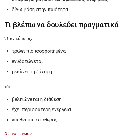
δίνω βάση στην ποιότητα
Τι βλέπω να δουλεύει πραγματικά
Όταν κάποιος:
τρώει πιο ισορροπημένα
ενυδατώνεται
μειώνει τη ζάχαρη
τότε:
βελτιώνεται η διάθεση
έχει περισσότερη ενέργεια
νιώθει πιο σταθερός
C
Οδηγος υγειας