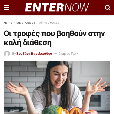
Home
Super Guides
Οδηγος υγειας
Οι τροφές που βοηθούν στην
καλή διάθεση
By
Σουζάνα Βασιλειάδου
2 μήνες Πριν