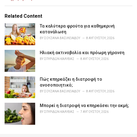
a
t
e
Related Content
g
o
Τα καλύτερα φρούτα για καθημερινή
r
κατανάλωση
i
BY
ΣΟΥΖΆΝΑ ΒΑΣΙΛΕΙΆΔΟΥ
8 ΑΥΓΟΎΣΤΟΥ, 2026
e
s
Ηλιακή ακτινοβολία και πρόωρη γήρανση
:
BY
ΣΠΥΡΊΔΩΝ ΚΑΛΎΒΑΣ
8 ΑΥΓΟΎΣΤΟΥ, 2026
Πώς επηρεάζει η διατροφή το
ανοσοποιητικό;
BY
ΣΟΥΖΆΝΑ ΒΑΣΙΛΕΙΆΔΟΥ
8 ΑΥΓΟΎΣΤΟΥ, 2026
Μπορεί η διατροφή να επηρεάσει την ακμή;
BY
ΣΠΥΡΊΔΩΝ ΚΑΛΎΒΑΣ
7 ΑΥΓΟΎΣΤΟΥ, 2026