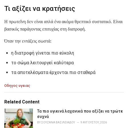
Τι αξίζει να κρατήσεις
Η πρωτεΐνη δεν είναι απλά ένα ακόμα θρεπτικό συστατικό. Είναι
βασικός παράγοντας επιτυχίας στη διατροφή.
Όταν την εντάξεις σωστά:
η διατροφή γίνεται πιο εύκολη
το σώμα λειτουργεί καλύτερα
τα αποτελέσματα έρχονται πιο σταθερά
C
Οδηγος υγειας
a
t
e
Related Content
g
o
Τα πιο υγιεινά λαχανικά που αξίζει να τρώτε
r
συχνά
i
BY
ΣΟΥΖΆΝΑ ΒΑΣΙΛΕΙΆΔΟΥ
9 ΑΥΓΟΎΣΤΟΥ, 2026
e