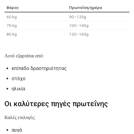
Βάρος
Πρωτεΐνη/ημέρα
60 kg
90–120g
70 kg
105–140g
80 kg
120–160g
Αυτό εξαρτάται από:
επίπεδο δραστηριότητας
στόχο
ηλικία
Οι καλύτερες πηγές πρωτεΐνης
Καλές επιλογές:
αυγά