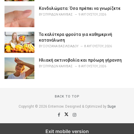
s
Κονδυλώματα: Όσα πρέπει να γνωρίζετε
:
BY
ΣΠΥΡΊΔΩΝ ΚΑΛΎΒΑΣ
9 ΑΥΓΟΎΣΤΟΥ, 2026
Τα καλύτερα φρούτα για καθημερινή
κατανάλωση
BY
ΣΟΥΖΆΝΑ ΒΑΣΙΛΕΙΆΔΟΥ
8 ΑΥΓΟΎΣΤΟΥ, 2026
Ηλιακή ακτινοβολία και πρόωρη γήρανση
BY
ΣΠΥΡΊΔΩΝ ΚΑΛΎΒΑΣ
8 ΑΥΓΟΎΣΤΟΥ, 2026
BACK TO TOP
Copyright © 2026 Enternow. Designed & Optimized by
Suge
Exit mobile version