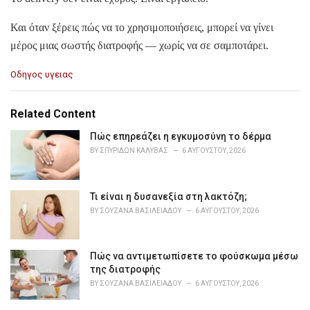
Και όταν ξέρεις πώς να το χρησιμοποιήσεις, μπορεί να γίνει
μέρος μιας σωστής διατροφής — χωρίς να σε σαμποτάρει.
C
Οδηγος υγειας
a
t
e
Related Content
g
o
Πώς επηρεάζει η εγκυμοσύνη το δέρμα
r
BY
ΣΠΥΡΊΔΩΝ ΚΑΛΎΒΑΣ
6 ΑΥΓΟΎΣΤΟΥ, 2026
i
e
s
Τι είναι η δυσανεξία στη λακτόζη;
:
BY
ΣΟΥΖΆΝΑ ΒΑΣΙΛΕΙΆΔΟΥ
6 ΑΥΓΟΎΣΤΟΥ, 2026
Πώς να αντιμετωπίσετε το φούσκωμα μέσω
της διατροφής
BY
ΣΟΥΖΆΝΑ ΒΑΣΙΛΕΙΆΔΟΥ
6 ΑΥΓΟΎΣΤΟΥ, 2026