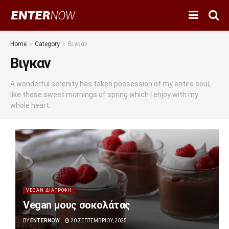
Home
Category
Βιγκαν
Βιγκαν
A wonderful serenity has taken possession of my entire soul,
like these sweet mornings of spring which I enjoy with my
whole heart.
VEGAN ΔΙΑΤΡΟΦΗ
Vegan μους σοκολάτας
BY
ENTERNOW
20 ΣΕΠΤΕΜΒΡΊΟΥ, 2025